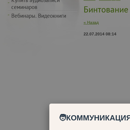
Купить аудиозаписи
семинаров
Бинтование
Вебинары. Видеокниги
« Назад
22.07.2014 08:14
🧑КОММУНИКАЦИЯ